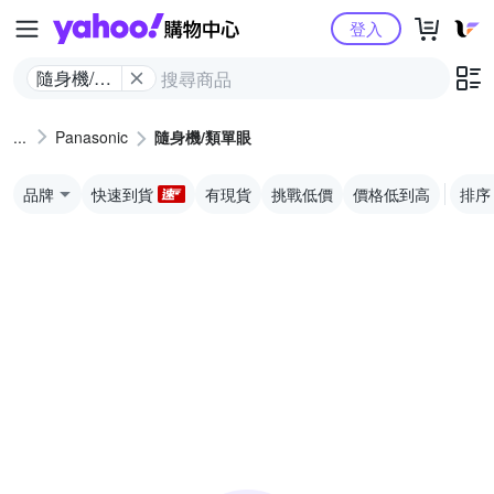
Yahoo購物中心
登入
隨身機/類
單眼
Panasonic
隨身機/類單眼
品牌
快速到貨
有現貨
挑戰低價
價格低到高
排序