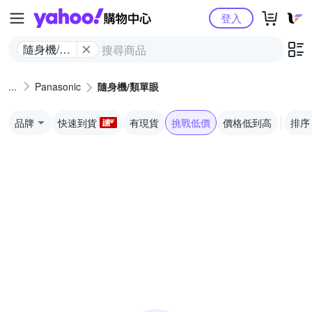
Yahoo購物中心
登入
隨身機/類
單眼
Panasonic
隨身機/類單眼
品牌
快速到貨
有現貨
挑戰低價
價格低到高
排序