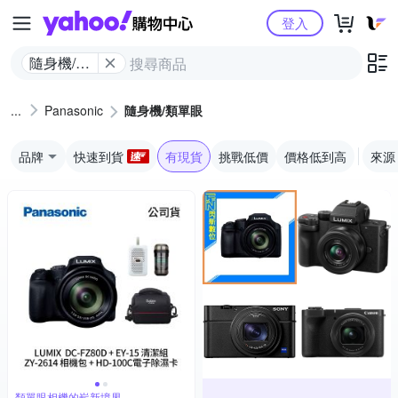
Yahoo購物中心
登入
隨身機/類
單眼
Panasonic
隨身機/類單眼
品牌
快速到貨
有現貨
挑戰低價
價格低到高
來源
類單眼相機的嶄新境界