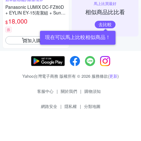
馬上比買最好
Panasonic LUMIX DC-FZ80D
相似商品比比看
+ EYLIN EY-15清潔組 + SunLi
ght ZY-2614相機包 + EirMai 銳
18,000
$
瑪 HD-100C電子除濕卡 FZ80
去比較
D (公司貨)
券
現在可以馬上比較相似商品！
加入購物車
Yahoo台灣電子商務 版權所有 © 2026 服務條款(
更新
)
客服中心
|
關於我們
|
購物須知
網路安全
|
隱私權
|
分類地圖