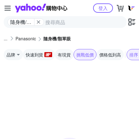
Yahoo購物中心
登入
隨身機/類
單眼
Panasonic
隨身機/類單眼
品牌
快速到貨
有現貨
挑戰低價
價格低到高
排序