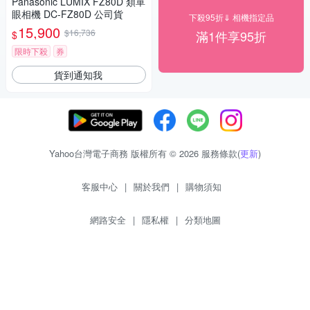
Panasonic LUMIX FZ80D 類單
眼相機 DC-FZ80D 公司貨
下殺95折⇓ 相機指定品
15,900
$16,736
滿1件享95折
$
限時下殺
券
貨到通知我
Yahoo台灣電子商務 版權所有 © 2026 服務條款(
更新
)
客服中心
|
關於我們
|
購物須知
網路安全
|
隱私權
|
分類地圖