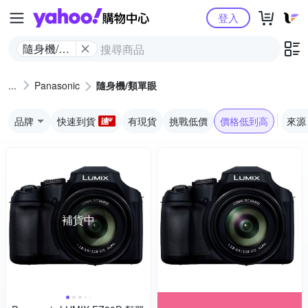
Yahoo購物中心
登入
隨身機/類
單眼
Panasonic
隨身機/類單眼
品牌
快速到貨
有現貨
挑戰低價
價格低到高
來源
補貨中