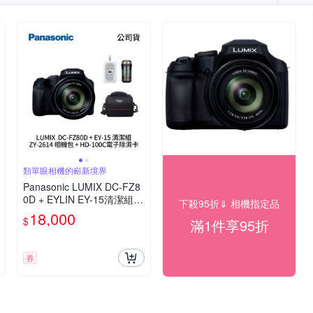
類單眼相機的嶄新境界
Panasonic LUMIX DC-FZ8
0D + EYLIN EY-15清潔組 +
下殺95折⇓ 相機指定品
SunLight ZY-2614相機包 +
18,000
$
滿1件享95折
EirMai 銳瑪 HD-100C電子
除濕卡 FZ80D (公司貨)
券