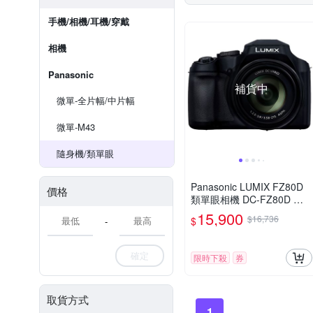
手機/相機/耳機/穿戴
相機
Panasonic
補貨中
微單-全片幅/中片幅
微單-M43
隨身機/類單眼
Panasonic LUMIX FZ80D
價格
類單眼相機 DC-FZ80D 公
司貨
15,900
$16,736
$
-
確定
限時下殺
券
取貨方式
1