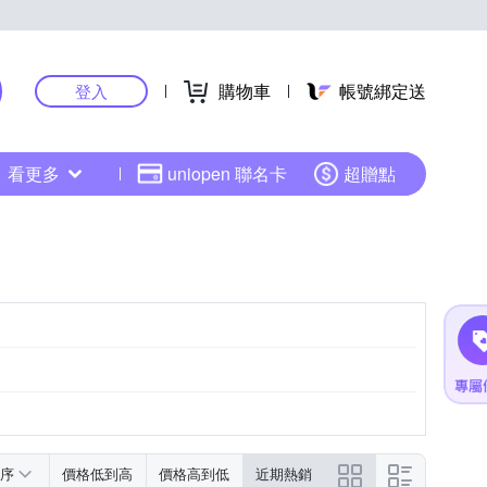
購物車
帳號綁定送
登入
看更多
uniopen 聯名卡
超贈點
序
價格低到高
價格高到低
近期熱銷