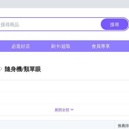
搜尋
必逛好店
刷卡/超取
會員專享
隨身機/類單眼
上變焦鏡頭
展開全部
推薦排