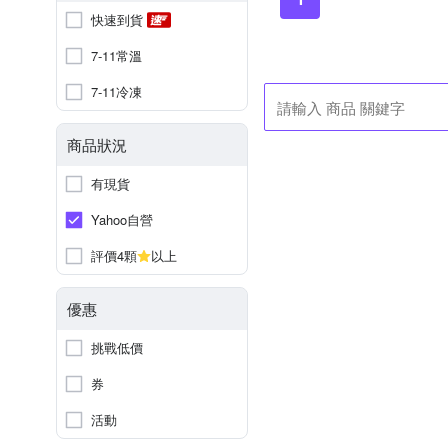
快速到貨
7-11常溫
7-11冷凍
商品狀況
有現貨
Yahoo自營
評價4顆
以上
優惠
挑戰低價
券
活動