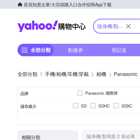
首頁
拍賣
企業/大宗採購入口
合作招商
App下載
Yahoo購物中心
隨身機/類單
眼
全部分類
點換券
登記送
手機/相機/耳機/穿戴
相機
Panasonic
Panasonic 國際牌
品牌
SD
SDHC
SDXC
儲存媒介
品牌名稱
公司貨
1601萬~2000萬像素
類單眼相機(PASM功能)
3.0吋以上
41~60倍變焦鏡頭
可觸控式螢幕
61倍以
TFT LCD
來源
有效像素
相機類型
螢幕尺寸
螢幕類型
光學變焦
隨身機/類單眼 2 筆結果
相關分類