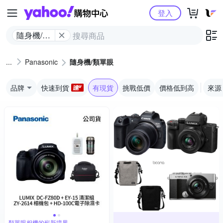
Yahoo購物中心
登入
隨身機/類
單眼
Panasonic
隨身機/類單眼
品牌
快速到貨
有現貨
挑戰低價
價格低到高
來源
類單眼相機的嶄新境界