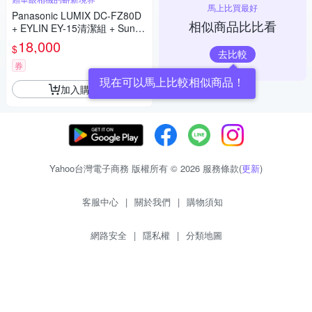
馬上比買最好
Panasonic LUMIX DC-FZ80D
相似商品比比看
+ EYLIN EY-15清潔組 + SunLi
ght ZY-2614相機包 + EirMai 銳
18,000
$
瑪 HD-100C電子除濕卡 FZ80
去比較
D (公司貨)
券
現在可以馬上比較相似商品！
加入購物車
Yahoo台灣電子商務 版權所有 © 2026 服務條款(
更新
)
客服中心
|
關於我們
|
購物須知
網路安全
|
隱私權
|
分類地圖