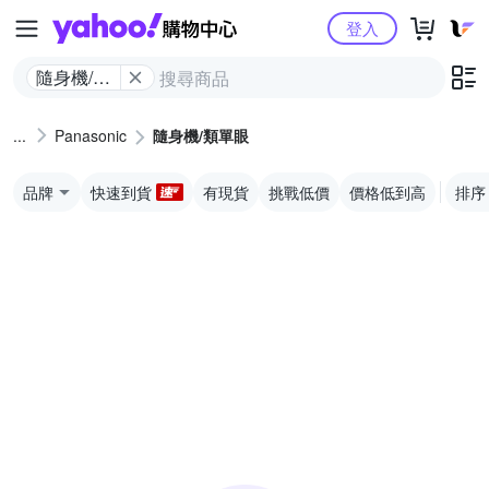
Yahoo購物中心
登入
隨身機/類
單眼
Panasonic
隨身機/類單眼
品牌
快速到貨
有現貨
挑戰低價
價格低到高
排序