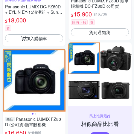
Panasonic LUMIX FZ80D 類單
眼相機 DC-FZ80D 公司貨
Panasonic LUMIX DC-FZ80D
+ EYLIN EY-15清潔組 + SunLi
15,900
$16,736
$
ght ZY-2614相機包 + EirMai 銳
18,000
$
限時下殺
券
瑪 HD-100C電子除濕卡 FZ80
D (公司貨)
券
貨到通知我
加入購物車
馬上比買最好
Panasonic LUMIX FZ80
商店
相似商品比比看
D (公司貨)類單眼相機
16,650
$16,800
$