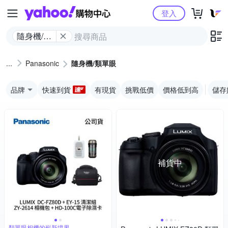
Yahoo購物中心
登入
隨身機/類
單眼
Panasonic
隨身機/類單眼
品牌
快速到貨
有現貨
挑戰低價
價格低到高
儲存
補貨中
類單眼相機的嶄新境界