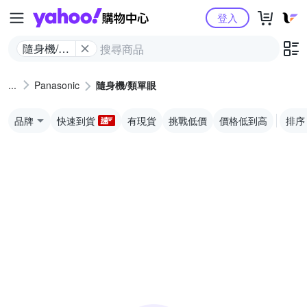
Yahoo購物中心
登入
隨身機/類
單眼
Panasonic
隨身機/類單眼
品牌
快速到貨
有現貨
挑戰低價
價格低到高
排序