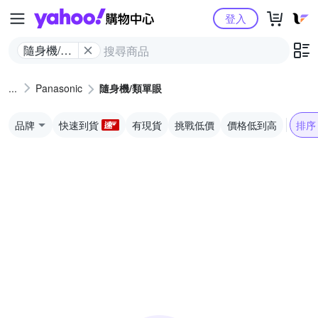
Yahoo購物中心
登入
隨身機/類
單眼
Panasonic
隨身機/類單眼
品牌
快速到貨
有現貨
挑戰低價
價格低到高
排序