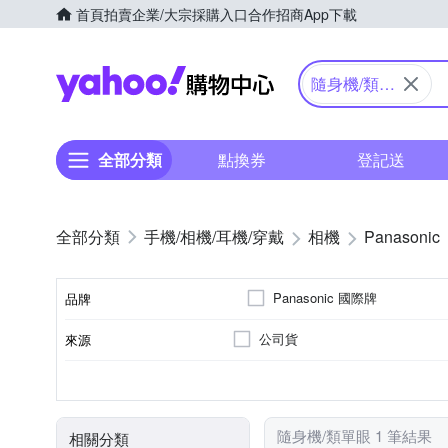
首頁
拍賣
企業/大宗採購入口
合作招商
App下載
Yahoo購物中心
隨身機/類單
眼
全部分類
點換券
登記送
手機/相機/耳機/穿戴
相機
Panasonic
Panasonic 國際牌
品牌
公司貨
來源
品牌名稱
41~60倍變焦鏡頭
無
1601萬~2000萬像素
類單眼相機(PASM功能)
3.0吋以上
SD
SDHC
SDXC
儲存媒介
光學變焦
影像感應器
有效像素
相機類型
螢幕尺寸
隨身機/類單眼 1 筆結果
相關分類