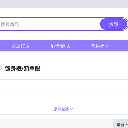
搜尋
必逛好店
刷卡/超取
會員專享
隨身機/類單眼
展開全部
最新上