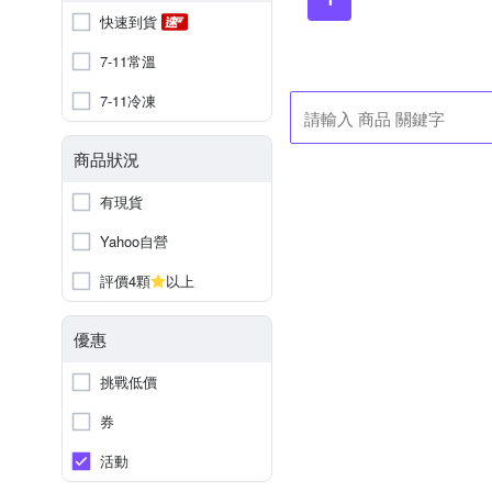
快速到貨
7-11常溫
7-11冷凍
商品狀況
有現貨
Yahoo自營
評價4顆
以上
優惠
挑戰低價
券
活動