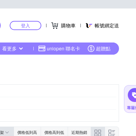
購物車
帳號綁定送
登入
看更多
uniopen 聯名卡
超贈點
架
價格低到高
價格高到低
近期熱銷