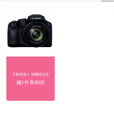
下殺95折⇓ 相機指定品
滿1件享95折