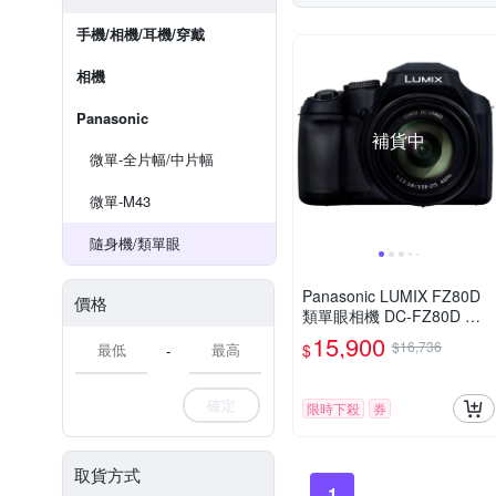
手機/相機/耳機/穿戴
相機
Panasonic
補貨中
微單-全片幅/中片幅
微單-M43
隨身機/類單眼
Panasonic LUMIX FZ80D
價格
類單眼相機 DC-FZ80D 公
司貨
15,900
$16,736
$
-
確定
限時下殺
券
取貨方式
1