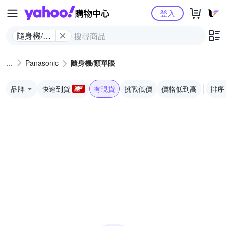
Yahoo購物中心
登入
隨身機/類
單眼
Panasonic
隨身機/類單眼
品牌
快速到貨
有現貨
挑戰低價
價格低到高
排序