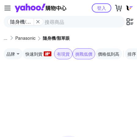
Yahoo購物中心
登入
隨身機/類
單眼
Panasonic
隨身機/類單眼
品牌
快速到貨
有現貨
挑戰低價
價格低到高
排序