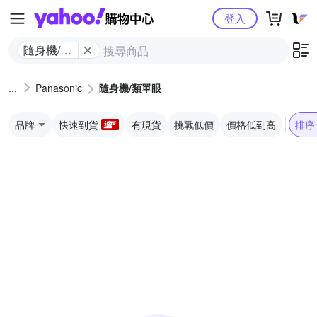
Yahoo購物中心
登入
隨身機/類
單眼
Panasonic
隨身機/類單眼
品牌
快速到貨
有現貨
挑戰低價
價格低到高
排序