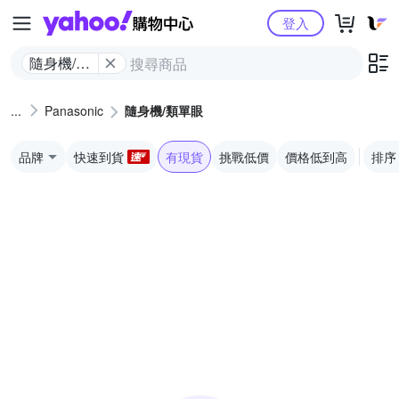
Yahoo購物中心
登入
隨身機/類
單眼
Panasonic
隨身機/類單眼
品牌
快速到貨
有現貨
挑戰低價
價格低到高
排序