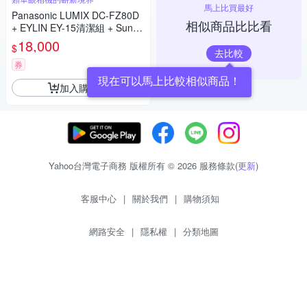
馬上比買最好
Panasonic LUMIX DC-FZ80D
相似商品比比看
+ EYLIN EY-15清潔組 + SunLi
ght ZY-2614相機包 + EirMai 銳
18,000
$
瑪 HD-100C電子除濕卡 FZ80
去比較
D (公司貨)
券
現在可以馬上比較相似商品！
加入購物車
Yahoo台灣電子商務 版權所有 © 2026 服務條款(
更新
)
客服中心
|
關於我們
|
購物須知
網路安全
|
隱私權
|
分類地圖