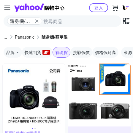
Yahoo購物中心
登入
隨身機/類
單眼
Panasonic
隨身機/類單眼
品牌
快速到貨
有現貨
挑戰低價
價格低到高
來源
類單眼相機的嶄新境界