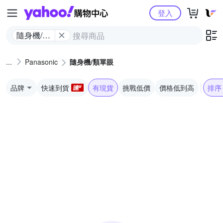
Yahoo購物中心
登入
隨身機/類
單眼
Panasonic
隨身機/類單眼
品牌
快速到貨
有現貨
挑戰低價
價格低到高
排序