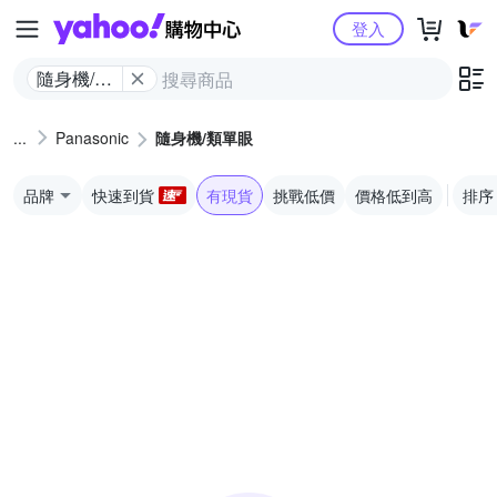
Yahoo購物中心
登入
隨身機/類
單眼
Panasonic
隨身機/類單眼
品牌
快速到貨
有現貨
挑戰低價
價格低到高
排序