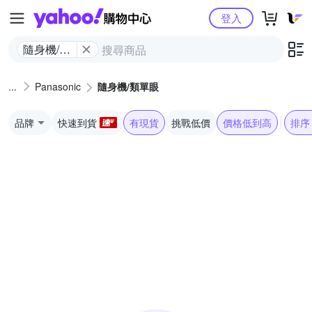
Yahoo購物中心
登入
隨身機/類
單眼
Panasonic
隨身機/類單眼
品牌
快速到貨
有現貨
挑戰低價
價格低到高
排序