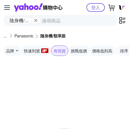
Yahoo購物中心
登入
隨身機/類
單眼
Panasonic
隨身機/類單眼
品牌
快速到貨
有現貨
挑戰低價
價格低到高
排序