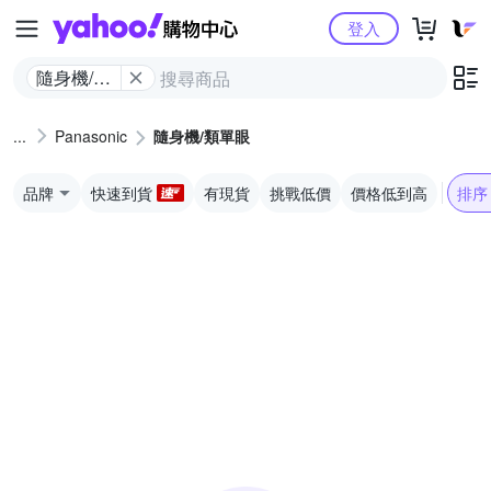
Yahoo購物中心
登入
隨身機/類
單眼
Panasonic
隨身機/類單眼
品牌
快速到貨
有現貨
挑戰低價
價格低到高
排序