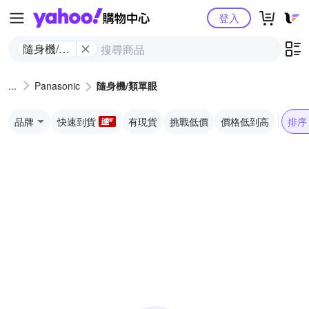
Yahoo購物中心
登入
隨身機/類
單眼
Panasonic
隨身機/類單眼
品牌
快速到貨
有現貨
挑戰低價
價格低到高
排序