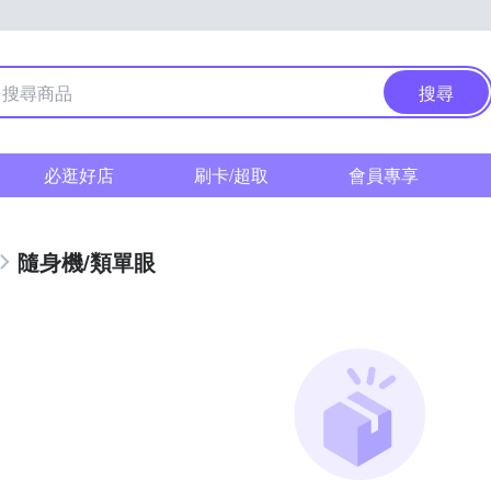
搜尋
必逛好店
刷卡/超取
會員專享
隨身機/類單眼