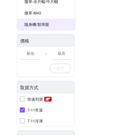
微單-全片幅/中片幅
微單-M43
隨身機/類單眼
價格
-
確定
取貨方式
快速到貨
7-11常溫
7-11冷凍