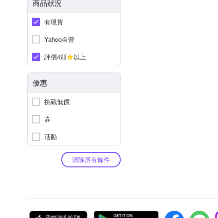
商品狀況
有現貨
Yahoo自營
評價4顆
以上
優惠
挑戰低價
券
活動
清除所有條件