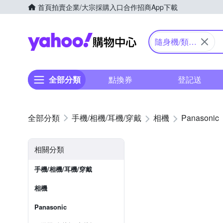
首頁
拍賣
企業/大宗採購入口
合作招商
App下載
Yahoo購物中心
隨身機/類單
眼
全部分類
點換券
登記送
手機/相機/耳機/穿戴
相機
Panasonic
相關分類
手機/相機/耳機/穿戴
相機
Panasonic