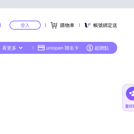
購物車
帳號綁定送
登入
看更多
uniopen 聯名卡
超贈點