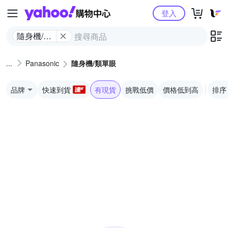
Yahoo購物中心
登入
隨身機/類
單眼
Panasonic
隨身機/類單眼
品牌
快速到貨
有現貨
挑戰低價
價格低到高
排序