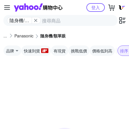
Yahoo購物中心
登入
隨身機/類
單眼
Panasonic
隨身機/類單眼
品牌
快速到貨
有現貨
挑戰低價
價格低到高
排序