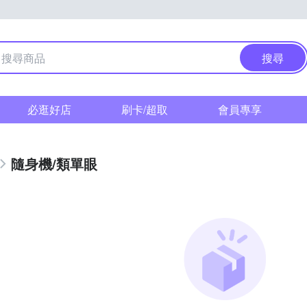
搜尋
必逛好店
刷卡/超取
會員專享
隨身機/類單眼