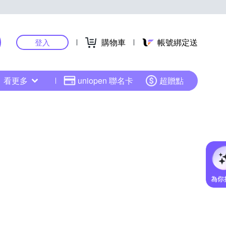
購物車
帳號綁定送
登入
看更多
uniopen 聯名卡
超贈點