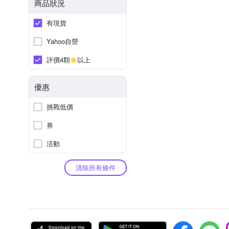
商品狀況
有現貨
Yahoo自營
評價4顆
以上
優惠
挑戰低價
券
活動
清除所有條件