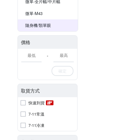
微單-全片幅/中片幅
微單-M43
隨身機/類單眼
價格
-
確定
取貨方式
快速到貨
7-11常溫
7-11冷凍