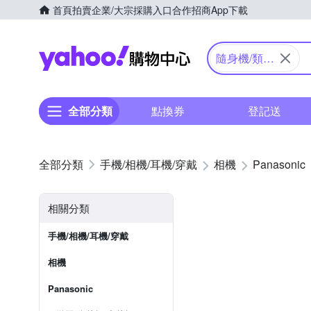
首頁
拍賣
企業/大宗採購入口
合作招商
App下載
Yahoo購物中心
隨身機/類單
眼
全部分類
點換券
登記送
手機/相機/耳機/穿戴
相機
Panasonic
相關分類
手機/相機/耳機/穿戴
相機
Panasonic