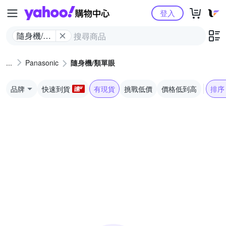
Yahoo購物中心
登入
隨身機/類
單眼
Panasonic
隨身機/類單眼
品牌
快速到貨
有現貨
挑戰低價
價格低到高
排序