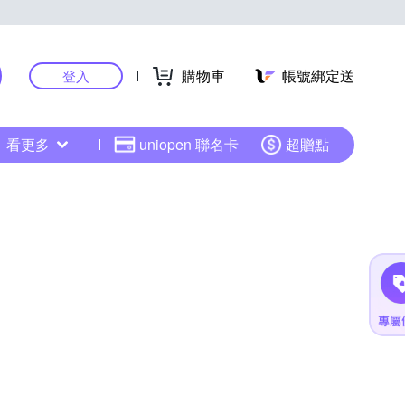
購物車
帳號綁定送
登入
看更多
uniopen 聯名卡
超贈點