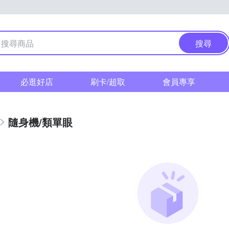
搜尋
必逛好店
刷卡/超取
會員專享
隨身機/類單眼