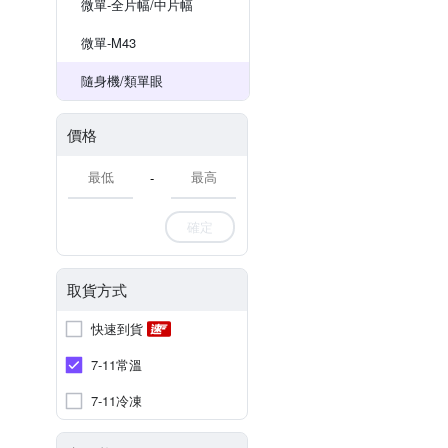
微單-全片幅/中片幅
微單-M43
隨身機/類單眼
價格
-
確定
取貨方式
快速到貨
7-11常溫
7-11冷凍