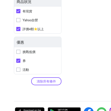
商品狀況
有現貨
Yahoo自營
評價4顆
以上
優惠
挑戰低價
券
活動
清除所有條件