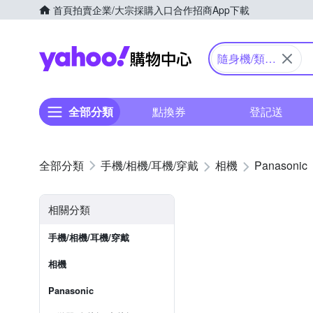
首頁
拍賣
企業/大宗採購入口
合作招商
App下載
Yahoo購物中心
隨身機/類單
眼
全部分類
點換券
登記送
手機/相機/耳機/穿戴
相機
Panasonic
相關分類
手機/相機/耳機/穿戴
相機
Panasonic