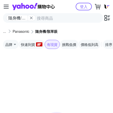
Yahoo購物中心
登入
隨身機/類
單眼
Panasonic
隨身機/類單眼
品牌
快速到貨
有現貨
挑戰低價
價格低到高
排序