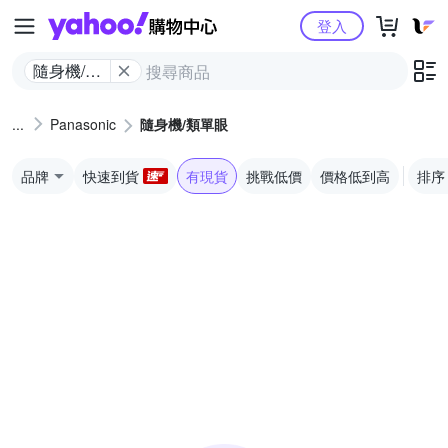
Yahoo購物中心
登入
隨身機/類
單眼
Panasonic
隨身機/類單眼
品牌
快速到貨
有現貨
挑戰低價
價格低到高
排序