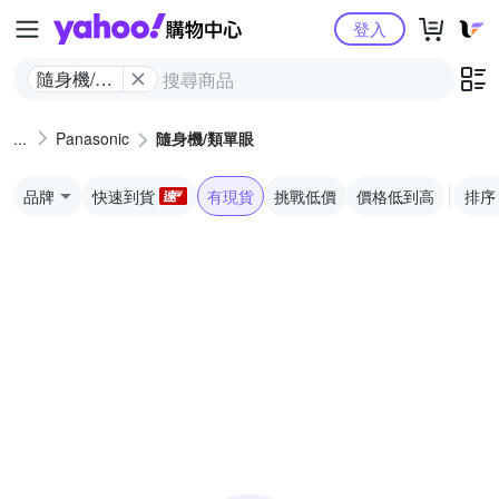
Yahoo購物中心
登入
隨身機/類
單眼
Panasonic
隨身機/類單眼
品牌
快速到貨
有現貨
挑戰低價
價格低到高
排序