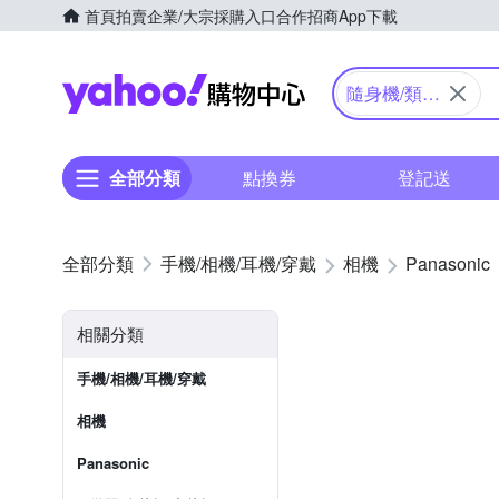
首頁
拍賣
企業/大宗採購入口
合作招商
App下載
Yahoo購物中心
隨身機/類單
眼
全部分類
點換券
登記送
手機/相機/耳機/穿戴
相機
Panasonic
相關分類
手機/相機/耳機/穿戴
相機
Panasonic