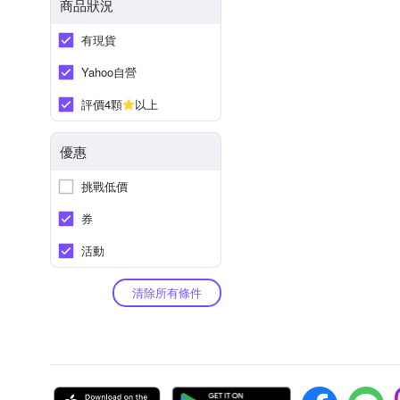
商品狀況
有現貨
Yahoo自營
評價4顆
以上
優惠
挑戰低價
券
活動
清除所有條件