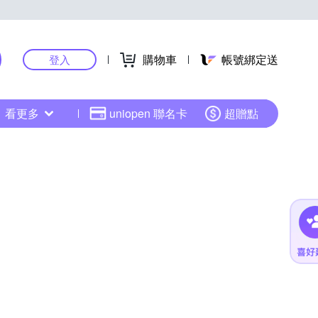
購物車
帳號綁定送
登入
看更多
uniopen 聯名卡
超贈點