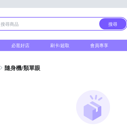
搜尋
必逛好店
刷卡/超取
會員專享
隨身機/類單眼