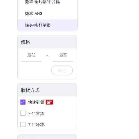
微單-全片幅/中片幅
微單-M43
隨身機/類單眼
價格
-
確定
取貨方式
快速到貨
7-11常溫
7-11冷凍