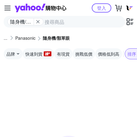
Yahoo購物中心
登入
隨身機/類
單眼
Panasonic
隨身機/類單眼
品牌
快速到貨
有現貨
挑戰低價
價格低到高
排序