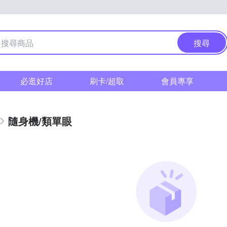
搜尋
必逛好店
刷卡/超取
會員專享
隨身機/類單眼