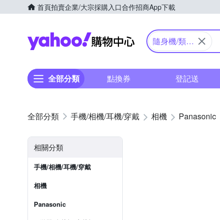
首頁
拍賣
企業/大宗採購入口
合作招商
App下載
Yahoo購物中心
隨身機/類單
眼
全部分類
點換券
登記送
手機/相機/耳機/穿戴
相機
Panasonic
相關分類
手機/相機/耳機/穿戴
相機
Panasonic