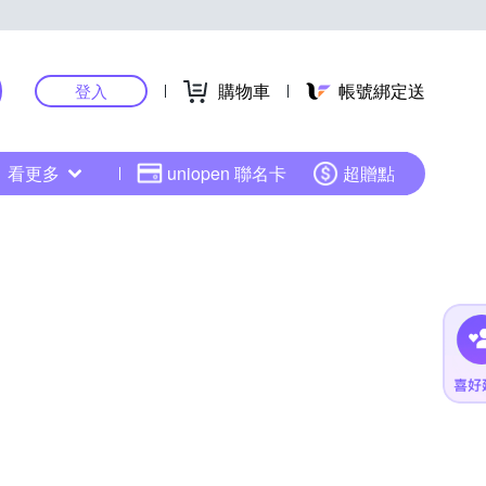
購物車
帳號綁定送
登入
看更多
uniopen 聯名卡
超贈點