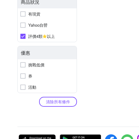
商品狀況
有現貨
Yahoo自營
評價4顆
以上
優惠
挑戰低價
券
活動
清除所有條件