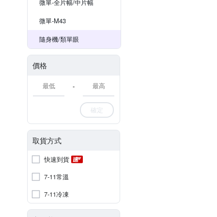
微單-全片幅/中片幅
微單-M43
隨身機/類單眼
價格
-
確定
取貨方式
快速到貨
7-11常溫
7-11冷凍