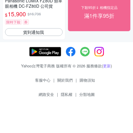
Panasonic LUMIX FZ80D 類單
眼相機 DC-FZ80D 公司貨
下殺95折⇓ 相機指定品
15,900
$16,736
滿1件享95折
$
限時下殺
券
貨到通知我
Yahoo台灣電子商務 版權所有 © 2026 服務條款(
更新
)
客服中心
|
關於我們
|
購物須知
網路安全
|
隱私權
|
分類地圖