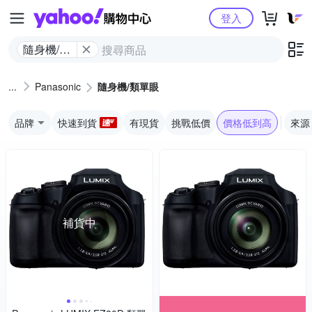
Yahoo購物中心
登入
隨身機/類
單眼
Panasonic
隨身機/類單眼
品牌
快速到貨
有現貨
挑戰低價
價格低到高
來源
補貨中