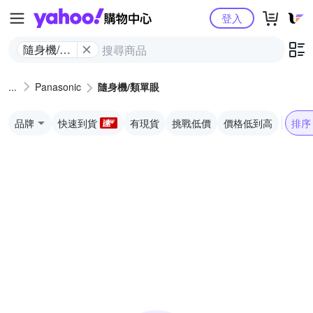
Yahoo購物中心
登入
隨身機/類
單眼
Panasonic
隨身機/類單眼
品牌
快速到貨
有現貨
挑戰低價
價格低到高
排序