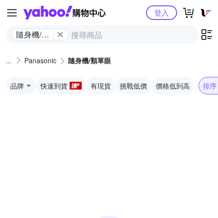
Yahoo購物中心
登入
隨身機/類
單眼
Panasonic
隨身機/類單眼
品牌
快速到貨
有現貨
挑戰低價
價格低到高
排序