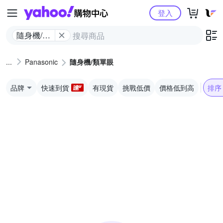
Yahoo購物中心
登入
隨身機/類
單眼
Panasonic
隨身機/類單眼
品牌
快速到貨
有現貨
挑戰低價
價格低到高
排序