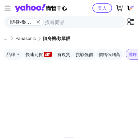
Yahoo購物中心
登入
隨身機/類
單眼
Panasonic
隨身機/類單眼
品牌
快速到貨
有現貨
挑戰低價
價格低到高
排序