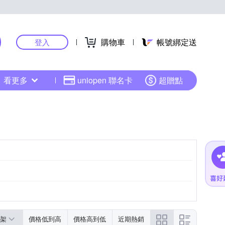
購物車
帳號綁定送
登入
看更多
uniopen 聯名卡
超贈點
架
價格低到高
價格高到低
近期熱銷