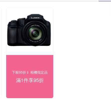
下殺95折⇓ 相機指定品
滿1件享95折