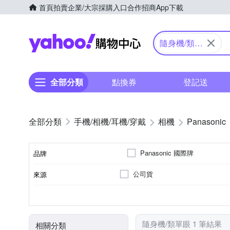
首頁
拍賣
企業/大宗採購入口
合作招商
App下載
Yahoo購物中心
隨身機/類單
眼
全部分類
點換券
登記送
手機/相機/耳機/穿戴
相機
Panasonic
Panasonic 國際牌
品牌
公司貨
來源
品牌名稱
41~60倍變焦鏡頭
無
1601萬~2000萬像素
類單眼相機(PASM功能)
3.0吋以上
SD
SDHC
SDXC
儲存媒介
光學變焦
影像感應器
有效像素
相機類型
螢幕尺寸
隨身機/類單眼 1 筆結果
相關分類