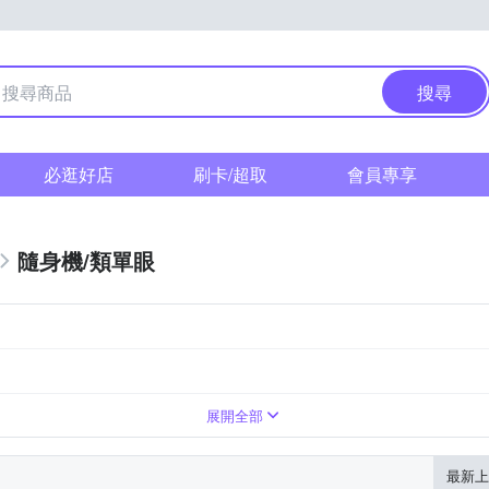
搜尋
必逛好店
刷卡/超取
會員專享
隨身機/類單眼
展開全部
最新上