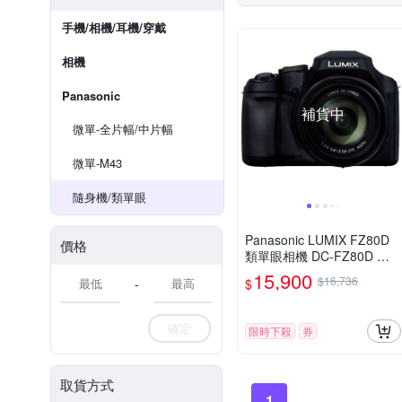
手機/相機/耳機/穿戴
相機
Panasonic
補貨中
微單-全片幅/中片幅
微單-M43
隨身機/類單眼
Panasonic LUMIX FZ80D
價格
類單眼相機 DC-FZ80D 公
司貨
15,900
$16,736
$
-
確定
限時下殺
券
取貨方式
1