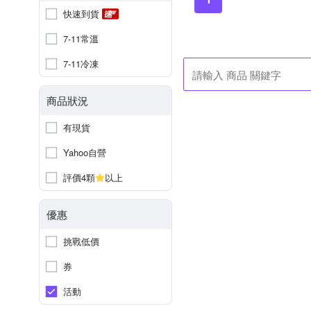
快速到貨
7-11常溫
7-11冷凍
商品狀況
有現貨
Yahoo自營
評價4顆
以上
優惠
挑戰低價
券
活動