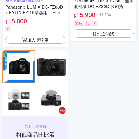
Panasonic LUMIX FZ80D 類單
眼相機 DC-FZ80D 公司貨
Panasonic LUMIX DC-FZ80D
+ EYLIN EY-15清潔組 + SunLi
15,900
$16,736
$
ght ZY-2614相機包 + EirMai 銳
18,000
$
限時下殺
券
瑪 HD-100C電子除濕卡 FZ80
D (公司貨)
券
貨到通知我
加入購物車
馬上比買最好
相似商品比比看