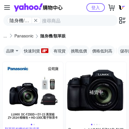
Yahoo購物中心
登入
隨身機/類
單眼
Panasonic
隨身機/類單眼
品牌
快速到貨
有現貨
挑戰低價
價格低到高
儲存
補貨中
類單眼相機的嶄新境界