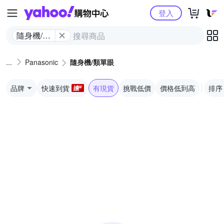
Yahoo購物中心
登入
隨身機/類
單眼
Panasonic
隨身機/類單眼
品牌
快速到貨
有現貨
挑戰低價
價格低到高
排序