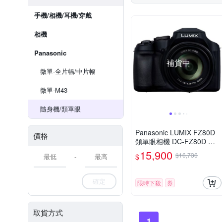
手機/相機/耳機/穿戴
相機
Panasonic
補貨中
微單-全片幅/中片幅
微單-M43
隨身機/類單眼
Panasonic LUMIX FZ80D
價格
類單眼相機 DC-FZ80D 公
司貨
15,900
$16,736
$
-
確定
限時下殺
券
取貨方式
1