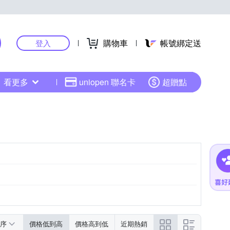
購物車
帳號綁定送
登入
看更多
uniopen 聯名卡
超贈點
序
價格低到高
價格高到低
近期熱銷