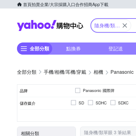
首頁
拍賣
企業/大宗採購入口
合作招商
App下載
Yahoo購物中心
隨身機/類單
眼
全部分類
點換券
登記送
手機/相機/耳機/穿戴
相機
Panasonic
Panasonic 國際牌
品牌
SD
SDHC
SDXC
儲存媒介
品牌名稱
公司貨
類單眼相機(PASM功能)
1601萬~2000萬像素
2.5~2.9吋
41~60倍變焦鏡頭
可觸控式螢幕
3.0吋以上
8~20
200
TFT LCD
來源
相機類型
螢幕類型
有效像素
螢幕尺寸
光學變焦
隨身機/類單眼 3 筆結果
相關分類