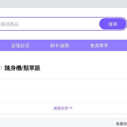
搜尋
必逛好店
刷卡/超取
會員專享
隨身機/類單眼
倍變焦鏡頭
1萬~3000萬像素
61倍以上變焦鏡頭
展開全部
推薦排