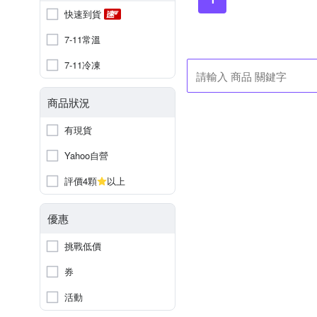
快速到貨
7-11常溫
7-11冷凍
商品狀況
有現貨
Yahoo自營
評價4顆
以上
優惠
挑戰低價
券
活動