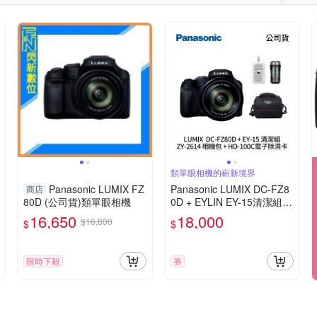
類單眼相機的嶄新境界
Panasonic LUMIX FZ
Panasonic LUMIX DC-FZ8
商店
80D (公司貨)類單眼相機
0D + EYLIN EY-15清潔組 +
SunLight ZY-2614相機包 +
16,650
18,000
$16,800
$
$
EirMai 銳瑪 HD-100C電子
除濕卡 FZ80D (公司貨)
限時下殺
券