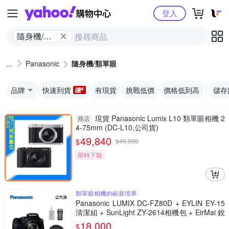
Yahoo購物中心
登入
隨身機/類
單眼
Panasonic
隨身機/類單眼
品牌
快速到貨
有現貨
挑戰低價
價格低到高
儲存
現貨 Panasonic Lumix L10 類單眼相機 2
商店
4-75mm (DC-L10,公司貨)
49,840
$
$
49,990
限時下殺
類單眼相機的嶄新境界
Panasonic LUMIX DC-FZ80D + EYLIN EY-15
清潔組 + SunLight ZY-2614相機包 + EirMai 銳
瑪 HD-100C電子除濕卡 FZ80D (公司貨)
18,000
$