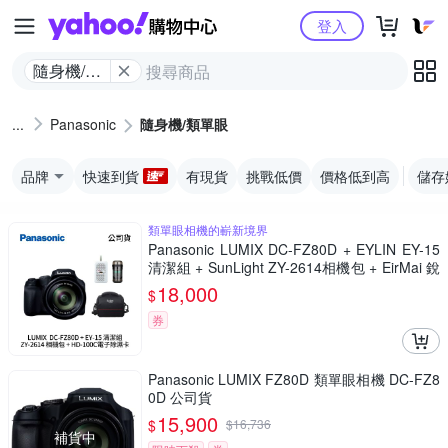
Yahoo購物中心
登入
隨身機/類
單眼
Panasonic
隨身機/類單眼
品牌
快速到貨
有現貨
挑戰低價
價格低到高
儲存
類單眼相機的嶄新境界
Panasonic LUMIX DC-FZ80D + EYLIN EY-15
清潔組 + SunLight ZY-2614相機包 + EirMai 銳
瑪 HD-100C電子除濕卡 FZ80D (公司貨)
18,000
$
券
Panasonic LUMIX FZ80D 類單眼相機 DC-FZ8
0D 公司貨
15,900
$
$
16,736
補貨中