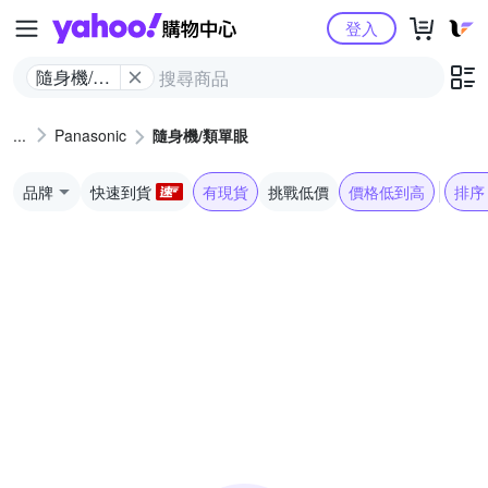
Yahoo購物中心
登入
隨身機/類
單眼
Panasonic
隨身機/類單眼
品牌
快速到貨
有現貨
挑戰低價
價格低到高
排序