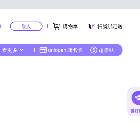
購物車
帳號綁定送
登入
看更多
uniopen 聯名卡
超贈點