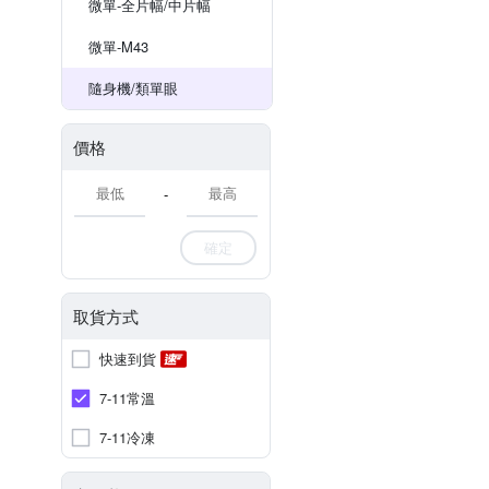
微單-全片幅/中片幅
微單-M43
隨身機/類單眼
價格
-
確定
取貨方式
快速到貨
7-11常溫
7-11冷凍