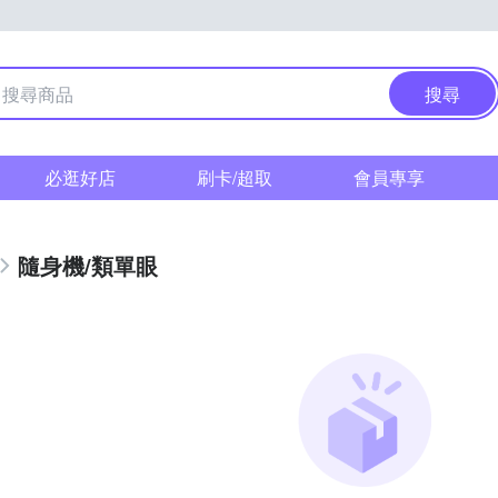
搜尋
必逛好店
刷卡/超取
會員專享
隨身機/類單眼