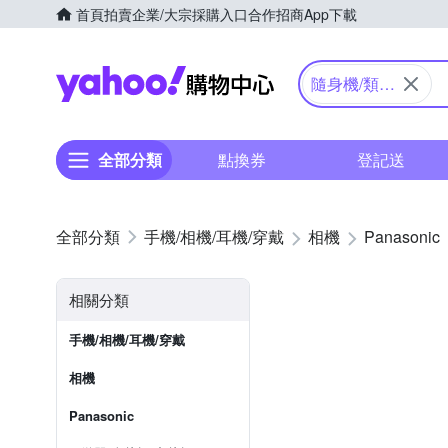
首頁
拍賣
企業/大宗採購入口
合作招商
App下載
Yahoo購物中心
隨身機/類單
眼
全部分類
點換券
登記送
手機/相機/耳機/穿戴
相機
Panasonic
相關分類
手機/相機/耳機/穿戴
相機
Panasonic