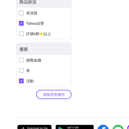
商品狀況
有現貨
Yahoo自營
評價4顆
以上
優惠
挑戰低價
券
活動
清除所有條件