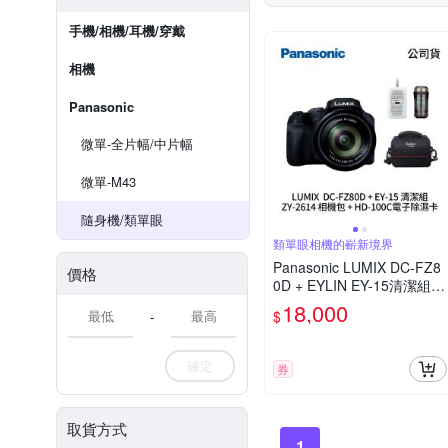
手機/相機/耳機/穿戴
相機
Panasonic
微單-全片幅/中片幅
微單-M43
隨身機/類單眼
類單眼相機的嶄新境界
Panasonic LUMIX DC-FZ8
價格
0D + EYLIN EY-15清潔組 +
SunLight ZY-2614相機包 +
18,000
$
-
EirMai 銳瑪 HD-100C電子
除濕卡 FZ80D (公司貨)
確定
券
取貨方式
1