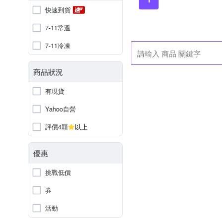
快速到貨
7-11常溫
7-11冷凍
商品狀況
有現貨
Yahoo自營
評價4顆
以上
優惠
挑戰低價
券
活動