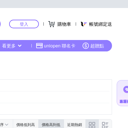
購物車
帳號綁定送
登入
看更多
uniopen 聯名卡
超贈點
序
價格低到高
價格高到低
近期熱銷