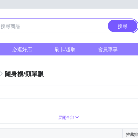
搜尋
必逛好店
刷卡/超取
會員專享
隨身機/類單眼
倍變焦鏡頭
1萬~3000萬像素
41~60倍變焦鏡頭
展開全部
推薦排