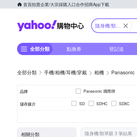
首頁
拍賣
企業/大宗採購入口
合作招商
App下載
Yahoo購物中心
隨身機/類單
眼
全部分類
點換券
登記送
手機/相機/耳機/穿戴
相機
Panasonic
Panasonic 國際牌
品牌
SD
SDHC
SDXC
儲存媒介
品牌名稱
公司貨
類單眼相機(PASM功能)
1601萬~2000萬像素
2.5~2.9吋
61倍以上變焦鏡頭
可觸控式螢幕
3.0吋以上
8~20
200
TFT LCD
來源
相機類型
螢幕類型
有效像素
螢幕尺寸
光學變焦
隨身機/類單眼 3 筆結果
相關分類