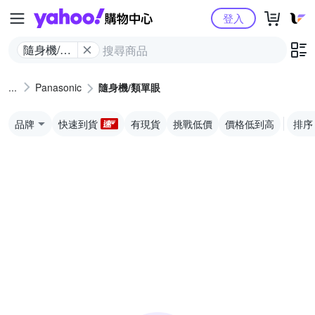
Yahoo購物中心
登入
隨身機/類
單眼
Panasonic
隨身機/類單眼
品牌
快速到貨
有現貨
挑戰低價
價格低到高
排序